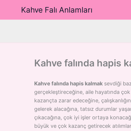
İçeriğe
Kahve Falı Anlamları
atla
Kahve falında hapis 
Kahve falında hapis kalmak
sevdiği bazı
gerçekleştireceğine, aile hayatında çok g
kazançta zarar edeceğine, çalışkanlığını
gelerek alacağına, tatsız durumlar yaşan
çıkacağına, çok iyi işler ortaya konaca
büyük ve çok kazanç getirecek atılımlar