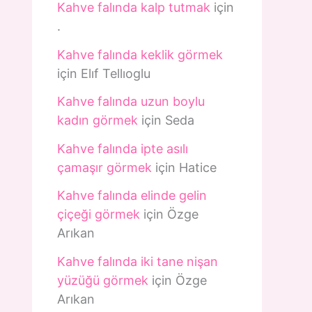
Kahve falında kalp tutmak
için
.
Kahve falında keklik görmek
için
Elıf Tellıoglu
Kahve falında uzun boylu
kadın görmek
için
Seda
Kahve falında ipte asılı
çamaşır görmek
için
Hatice
Kahve falında elinde gelin
çiçeği görmek
için
Özge
Arıkan
Kahve falında iki tane nişan
yüzüğü görmek
için
Özge
Arıkan