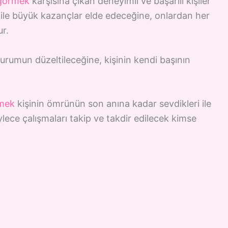
 görmek
karşısına çıkan deneyimli ve başarılı kişiler
ar ile büyük kazançlar elde edeceğine, onlardan her
r.
rumun düzeltileceğine, kişinin kendi başının
rmek
kişinin ömrünün son anına kadar sevdikleri ile
lece çalışmaları takip ve takdir edilecek kimse