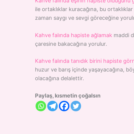
Kahve falında eşinin hapiste olduğunu
ile ortaklıklar kuracağına, bu ortaklıkl
zaman saygı ve sevgi göreceğine yorulu
Kahve falında hapiste ağlamak
maddi du
çaresine bakacağına yorulur.
Kahve falında tanıdık birini hapiste gö
huzur ve barış içinde yaşayacağına, böy
olacağına delalettir.
Paylaş, kısmetin çoğalsın