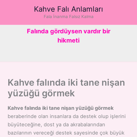
İçeriğe
Kahve Falı Anlamları
atla
Fala İnanma Falsız Kalma
Falında gördüysen vardır bir
hikmeti
Kahve falında iki tane nişan
yüzüğü görmek
Kahve falında iki tane nişan yüzüğü görmek
beraberinde olan insanlara da destek olup işlerini
büyüteceğine, dost ya da akrabalarından
bazılarının vereceği destek sayesinde çok büyük