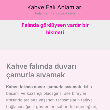
İçeriğe
Kahve Falı Anlamları
atla
Fala İnanma Falsız Kalma
Falında gördüysen vardır bir
hikmeti
Kahve falında duvarı
çamurla sıvamak
Kahve falında duvarı çamurla sıvamak
daha
başarılı ve kazançlı olacağına, aile bireyleri
arasında ara sıra yaşanan tartışmaların tatlıya
bağlanacağına, gösterilen sabrın tükeneceğine,