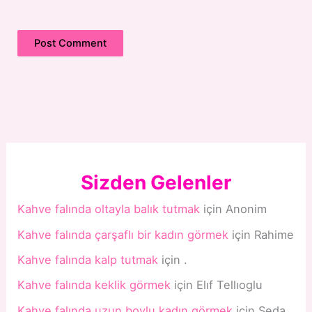
Sizden Gelenler
Kahve falında oltayla balık tutmak
için
Anonim
Kahve falında çarşaflı bir kadın görmek
için
Rahime
Kahve falında kalp tutmak
için
.
Kahve falında keklik görmek
için
Elıf Tellıoglu
Kahve falında uzun boylu kadın görmek
için
Seda