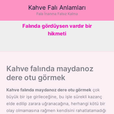
İçeriğe
Kahve Falı Anlamları
atla
Fala İnanma Falsız Kalma
Falında gördüysen vardır bir
hikmeti
Kahve falında maydanoz
dere otu görmek
Kahve falında maydanoz dere otu görmek
çok
büyük bir işe girileceğine, bu işle sürekli kazanç
elde edilip zarara uğranacağına, herhangi kötü bir
olay olmamasına rağmen kendisini rahatlatamadığı