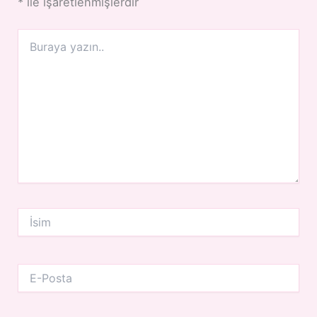
*
ile işaretlenmişlerdir
Buraya
yazın..
İsim
E-
Posta