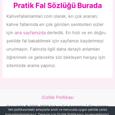
Pratik Fal Sözlüğü Burada
Kahvefalianlamlari.com olarak, en çok aranan;
kahve fallarında en çok görülen sembolleri sizler
için
ana sayfamızda
derledik. En hızlı ve en doğru
şekilde fal bakabilmek için sayfamızı kaydetmeyi
unutmayın. Falınızla ilgili daha detaylı anlamları
öğrenmek ve gelecekte sizi bekleyen herşey için
sitemizde arama yapınız.
Gizlilik Politikası
Copyright © 2010-2026 Kahve Falı Anlamları | Tüm Hakları
Veri politikasındaki amaçlarla sınırlı ve mevzuata uygun şekilde çerez
Saklıdır.
konumlandırmaktayız. Detaylar için Gizlilik Politikamızı inceleyebilirsiniz.