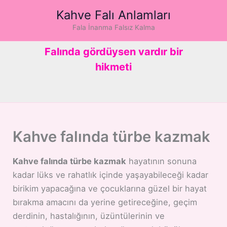
İçeriğe
Kahve Falı Anlamları
atla
Fala İnanma Falsız Kalma
Falında gördüysen vardır bir
hikmeti
Kahve falında türbe kazmak
Kahve falında türbe kazmak
hayatının sonuna
kadar lüks ve rahatlık içinde yaşayabileceği kadar
birikim yapacağına ve çocuklarına güzel bir hayat
bırakma amacını da yerine getireceğine, geçim
derdinin, hastalığının, üzüntülerinin ve