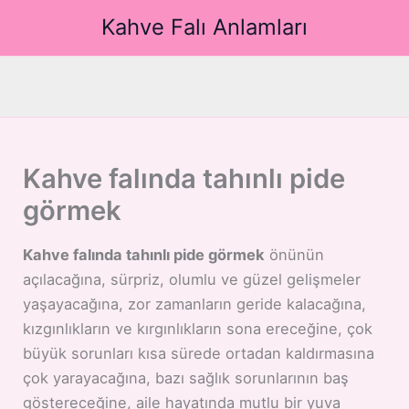
İçeriğe
Kahve Falı Anlamları
atla
Kahve falında tahınlı pide
görmek
Kahve falında tahınlı pide görmek
önünün
açılacağına, sürpriz, olumlu ve güzel gelişmeler
yaşayacağına, zor zamanların geride kalacağına,
kızgınlıkların ve kırgınlıkların sona ereceğine, çok
büyük sorunları kısa sürede ortadan kaldırmasına
çok yarayacağına, bazı sağlık sorunlarının baş
göstereceğine, aile hayatında mutlu bir yuva