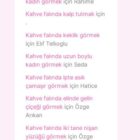
kadın görmek
için
Rahime
Kahve falında kalp tutmak
için
.
Kahve falında keklik görmek
için
Elıf Tellıoglu
Kahve falında uzun boylu
kadın görmek
için
Seda
Kahve falında ipte asılı
çamaşır görmek
için
Hatice
Kahve falında elinde gelin
çiçeği görmek
için
Özge
Arıkan
Kahve falında iki tane nişan
yüzüğü görmek
için
Özge