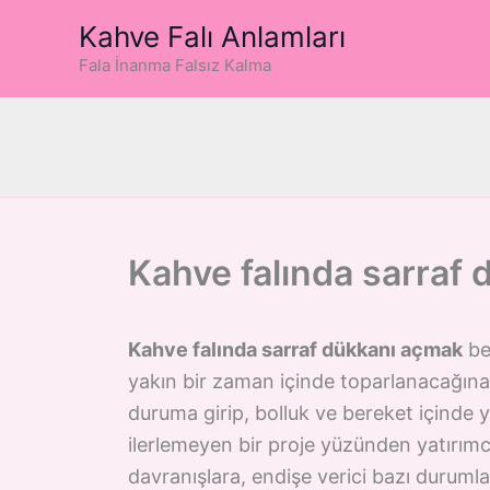
İçeriğe
Kahve Falı Anlamları
atla
Fala İnanma Falsız Kalma
Kahve falında sarraf
Kahve falında sarraf dükkanı açmak
ber
yakın bir zaman içinde toparlanacağına,
duruma girip, bolluk ve bereket içinde y
ilerlemeyen bir proje yüzünden yatırımcı
davranışlara, endişe verici bazı durumlar