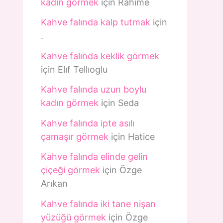
kadın görmek
için
Rahime
Kahve falında kalp tutmak
için
.
Kahve falında keklik görmek
için
Elıf Tellıoglu
Kahve falında uzun boylu
kadın görmek
için
Seda
Kahve falında ipte asılı
çamaşır görmek
için
Hatice
Kahve falında elinde gelin
çiçeği görmek
için
Özge
Arıkan
Kahve falında iki tane nişan
yüzüğü görmek
için
Özge