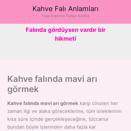
İçeriğe
Kahve Falı Anlamları
atla
Fala İnanma Falsız Kalma
Falında gördüysen vardır bir
hikmeti
Kahve falında mavi arı
görmek
Kahve falında mavi arı görmek
karşı cinsten her
zaman ilgi ve alaka göreceklerine, tüm isteklerinin
kısa süre içinde gerçekleşeceğine, tüccarsa
bundan böyle işlerinden daha fazla kar