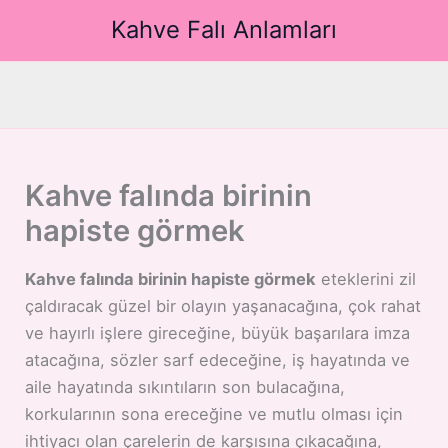
İçeriğe
Kahve Falı Anlamları
atla
Kahve falında birinin
hapiste görmek
Kahve falında birinin hapiste görmek
eteklerini zil
çaldıracak güzel bir olayın yaşanacağına, çok rahat
ve hayırlı işlere gireceğine, büyük başarılara imza
atacağına, sözler sarf edeceğine, iş hayatında ve
aile hayatında sıkıntıların son bulacağına,
korkularının sona ereceğine ve mutlu olması için
ihtiyacı olan çarelerin de karşısına çıkacağına,