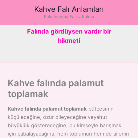
İçeriğe
Kahve Falı Anlamları
atla
Fala İnanma Falsız Kalma
Falında gördüysen vardır bir
hikmeti
Kahve falında palamut
toplamak
Kahve falında palamut toplamak
bütçesinin
küçüleceğine, özür dileyeceğine veyahut
büyüklük göstereceğine, bu kimseyle barışmak
için çabalayacağına, hem toplumun hem de ailenin