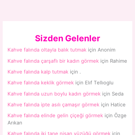
Sizden Gelenler
Kahve falında oltayla balık tutmak
için
Anonim
Kahve falında çarşaflı bir kadın görmek
için
Rahime
Kahve falında kalp tutmak
için
.
Kahve falında keklik görmek
için
Elıf Tellıoglu
Kahve falında uzun boylu kadın görmek
için
Seda
Kahve falında ipte asılı çamaşır görmek
için
Hatice
Kahve falında elinde gelin çiçeği görmek
için
Özge
Arıkan
Kahve falında iki tane nişan yüzüğü görmek
için