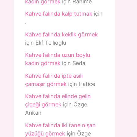
kadın görmek
için
Rahime
Kahve falında kalp tutmak
için
.
Kahve falında keklik görmek
için
Elıf Tellıoglu
Kahve falında uzun boylu
kadın görmek
için
Seda
Kahve falında ipte asılı
çamaşır görmek
için
Hatice
Kahve falında elinde gelin
çiçeği görmek
için
Özge
Arıkan
Kahve falında iki tane nişan
yüzüğü görmek
için
Özge