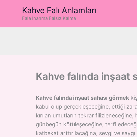
İçeriğe
Kahve Falı Anlamları
atla
Fala İnanma Falsız Kalma
Kahve falında inşaat
Kahve falında inşaat sahası görmek
kiş
kabul olup gerçekleşeceğine, ettiği zara
kırılan umutların tekrar filizleneceğine,
günbegün kötüleşeceğine, terfi edeceği
katbekat arttırılacağına, sevgi ve sayg