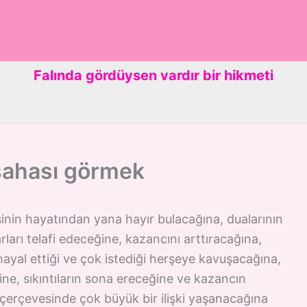
Falında gördüysen vardır bir hikmeti
 sahası görmek
inin hayatından yana hayır bulacağına, dualarının
rları telafi edeceğine, kazancını arttıracağına,
 hayal ettiği ve çok istediği herşeye kavuşacağına,
ne, sıkıntıların sona ereceğine ve kazancın
ı çerçevesinde çok büyük bir ilişki yaşanacağına