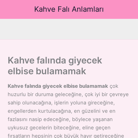
İçeriğe
Kahve Falı Anlamları
atla
Kahve falında giyecek
elbise bulamamak
Kahve falında giyecek elbise bulamamak
çok
huzurlu bir duruma geleceğine, çok iyi bir çevreye
sahip olunacağına, işlerin yoluna gireceğine,
engellerden kurtulacağına, en güzelini ve en
fazlasını nasip edeceğine, böylece yaşanan
uykusuz gecelerin biteceğine, eline geçen
fırsatların hepsinin çok büyük hayır getireceğine