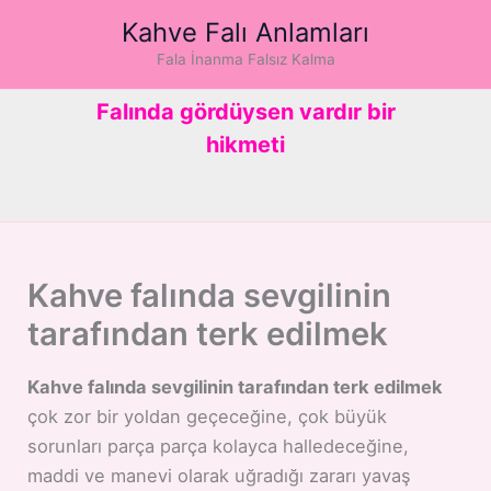
İçeriğe
Kahve Falı Anlamları
atla
Fala İnanma Falsız Kalma
Falında gördüysen vardır bir
hikmeti
Kahve falında sevgilinin
tarafından terk edilmek
Kahve falında sevgilinin tarafından terk edilmek
çok zor bir yoldan geçeceğine, çok büyük
sorunları parça parça kolayca halledeceğine,
maddi ve manevi olarak uğradığı zararı yavaş