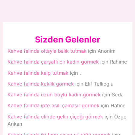
Sizden Gelenler
Kahve falında oltayla balık tutmak
için
Anonim
Kahve falında çarşaflı bir kadın görmek
için
Rahime
Kahve falında kalp tutmak
için
.
Kahve falında keklik görmek
için
Elıf Tellıoglu
Kahve falında uzun boylu kadın görmek
için
Seda
Kahve falında ipte asılı çamaşır görmek
için
Hatice
Kahve falında elinde gelin çiçeği görmek
için
Özge
Arıkan
Kahve falında iki tane nişan yüzüğü görmek
için