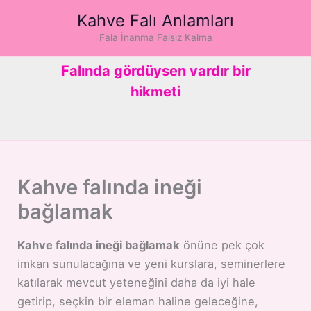
İçeriğe
Kahve Falı Anlamları
atla
Fala İnanma Falsız Kalma
Falında gördüysen vardır bir
hikmeti
Kahve falında ineği
bağlamak
Kahve falında ineği bağlamak
önüne pek çok
imkan sunulacağına ve yeni kurslara, seminerlere
katılarak mevcut yeteneğini daha da iyi hale
getirip, seçkin bir eleman haline geleceğine,