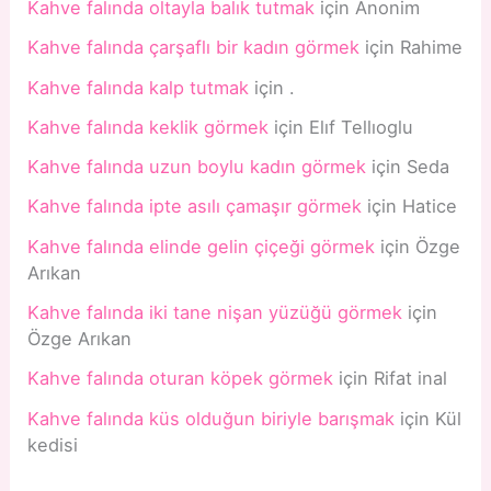
Kahve falında oltayla balık tutmak
için
Anonim
Kahve falında çarşaflı bir kadın görmek
için
Rahime
Kahve falında kalp tutmak
için
.
Kahve falında keklik görmek
için
Elıf Tellıoglu
Kahve falında uzun boylu kadın görmek
için
Seda
Kahve falında ipte asılı çamaşır görmek
için
Hatice
Kahve falında elinde gelin çiçeği görmek
için
Özge
Arıkan
Kahve falında iki tane nişan yüzüğü görmek
için
Özge Arıkan
Kahve falında oturan köpek görmek
için
Rifat inal
Kahve falında küs olduğun biriyle barışmak
için
Kül
kedisi