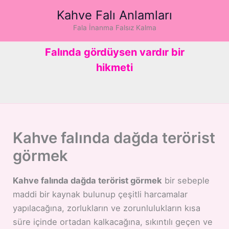
İçeriğe
Kahve Falı Anlamları
atla
Fala İnanma Falsız Kalma
Falında gördüysen vardır bir
hikmeti
Kahve falında dağda terörist
görmek
Kahve falında dağda terörist görmek
bir sebeple
maddi bir kaynak bulunup çeşitli harcamalar
yapılacağına, zorlukların ve zorunlulukların kısa
süre içinde ortadan kalkacağına, sıkıntılı geçen ve