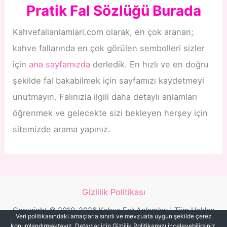
Pratik Fal Sözlüğü Burada
Kahvefalianlamlari.com olarak, en çok aranan;
kahve fallarında en çok görülen sembolleri sizler
için
ana sayfamızda
derledik. En hızlı ve en doğru
şekilde fal bakabilmek için sayfamızı kaydetmeyi
unutmayın. Falınızla ilgili daha detaylı anlamları
öğrenmek ve gelecekte sizi bekleyen herşey için
sitemizde arama yapınız.
Gizlilik Politikası
Copyright © 2010-2026 Kahve Falı Anlamları | Tüm Hakları
Veri politikasındaki amaçlarla sınırlı ve mevzuata uygun şekilde çerez
Saklıdır.
konumlandırmaktayız. Detaylar için Gizlilik Politikamızı inceleyebilirsiniz.