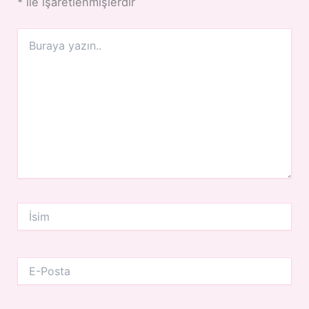
*
ile işaretlenmişlerdir
Buraya
yazın..
İsim
E-
Posta