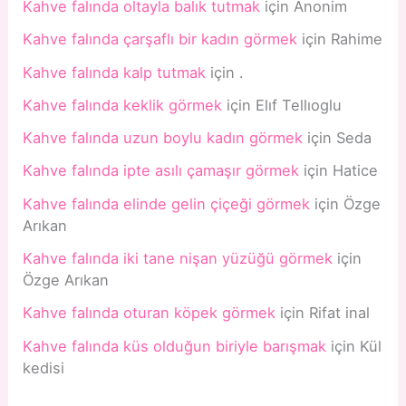
Kahve falında oltayla balık tutmak
için
Anonim
Kahve falında çarşaflı bir kadın görmek
için
Rahime
Kahve falında kalp tutmak
için
.
Kahve falında keklik görmek
için
Elıf Tellıoglu
Kahve falında uzun boylu kadın görmek
için
Seda
Kahve falında ipte asılı çamaşır görmek
için
Hatice
Kahve falında elinde gelin çiçeği görmek
için
Özge
Arıkan
Kahve falında iki tane nişan yüzüğü görmek
için
Özge Arıkan
Kahve falında oturan köpek görmek
için
Rifat inal
Kahve falında küs olduğun biriyle barışmak
için
Kül
kedisi