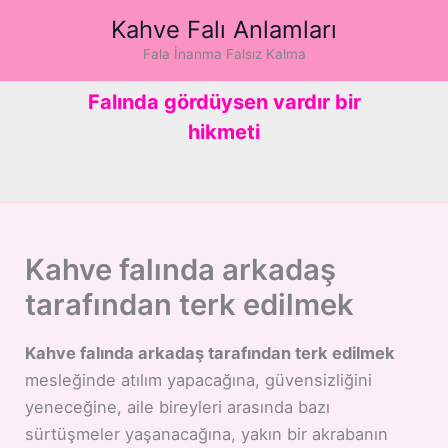
İçeriğe
Kahve Falı Anlamları
atla
Fala İnanma Falsız Kalma
Falında gördüysen vardır bir
hikmeti
Kahve falında arkadaş
tarafından terk edilmek
Kahve falında arkadaş tarafından terk edilmek
mesleğinde atılım yapacağına, güvensizliğini
yeneceğine, aile bireyleri arasında bazı
sürtüşmeler yaşanacağına, yakın bir akrabanın