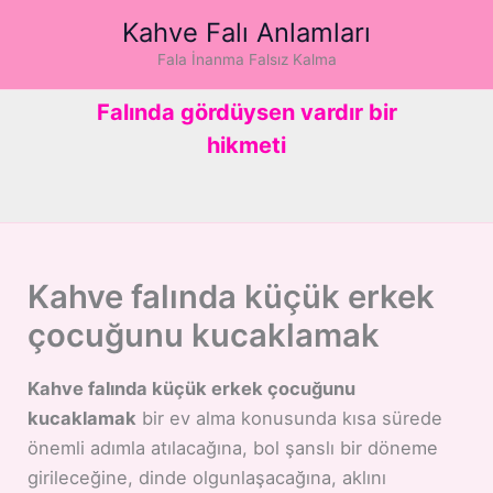
İçeriğe
Kahve Falı Anlamları
atla
Fala İnanma Falsız Kalma
Falında gördüysen vardır bir
hikmeti
Kahve falında küçük erkek
çocuğunu kucaklamak
Kahve falında küçük erkek çocuğunu
kucaklamak
bir ev alma konusunda kısa sürede
önemli adımla atılacağına, bol şanslı bir döneme
girileceğine, dinde olgunlaşacağına, aklını