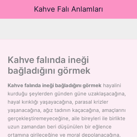
İçeriğe
Kahve Falı Anlamları
atla
Kahve falında ineği
bağladığını görmek
Kahve falında ineği bağladığını görmek
hayalini
kurduğu şeylerden günden güne uzaklaşacağına,
hayal kırıklığı yaşayacağına, parasal krizler
yaşanacağına, ağız tadının kaçacağına, amaçlarını
gerçekleştiremeyeceğine, aile bireyleri ile birlikte
uzun zamandan beri düşünülen bir eğlence
ortamına girileceğine ve moral depolanacağına,