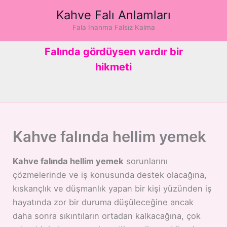
İçeriğe
Kahve Falı Anlamları
atla
Fala İnanma Falsız Kalma
Falında gördüysen vardır bir
hikmeti
Kahve falında hellim yemek
Kahve falında hellim yemek
sorunlarını
çözmelerinde ve iş konusunda destek olacağına,
kıskançlık ve düşmanlık yapan bir kişi yüzünden iş
hayatında zor bir duruma düşüleceğine ancak
daha sonra sıkıntıların ortadan kalkacağına, çok