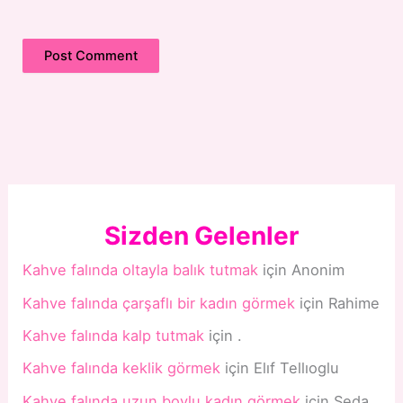
Sizden Gelenler
Kahve falında oltayla balık tutmak
için
Anonim
Kahve falında çarşaflı bir kadın görmek
için
Rahime
Kahve falında kalp tutmak
için
.
Kahve falında keklik görmek
için
Elıf Tellıoglu
Kahve falında uzun boylu kadın görmek
için
Seda