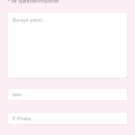
*
ile işaretlenmişlerdir
Buraya
yazın..
İsim
E-
Posta