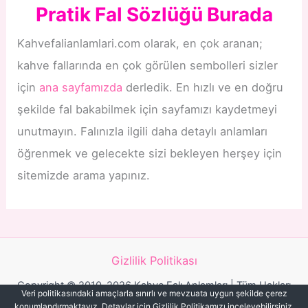
Pratik Fal Sözlüğü Burada
Kahvefalianlamlari.com olarak, en çok aranan;
kahve fallarında en çok görülen sembolleri sizler
için
ana sayfamızda
derledik. En hızlı ve en doğru
şekilde fal bakabilmek için sayfamızı kaydetmeyi
unutmayın. Falınızla ilgili daha detaylı anlamları
öğrenmek ve gelecekte sizi bekleyen herşey için
sitemizde arama yapınız.
Gizlilik Politikası
Copyright © 2010-2026 Kahve Falı Anlamları | Tüm Hakları
Veri politikasındaki amaçlarla sınırlı ve mevzuata uygun şekilde çerez
Saklıdır.
konumlandırmaktayız. Detaylar için Gizlilik Politikamızı inceleyebilirsiniz.