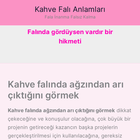
İçeriğe
Kahve Falı Anlamları
atla
Fala İnanma Falsız Kalma
Falında gördüysen vardır bir
hikmeti
Kahve falında ağzından arı
çıktığını görmek
Kahve falında ağzından arı çıktığını görmek
dikkat
çekeceğine ve konuşulur olacağına, çok büyük bir
projenin getireceği kazancın başka projelerin
gerçekleştirilmesi için kullanılacağına, gereksiz