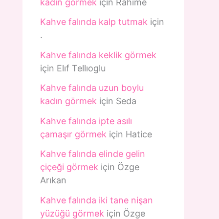
kadın görmek
için
Rahime
Kahve falında kalp tutmak
için
.
Kahve falında keklik görmek
için
Elıf Tellıoglu
Kahve falında uzun boylu
kadın görmek
için
Seda
Kahve falında ipte asılı
çamaşır görmek
için
Hatice
Kahve falında elinde gelin
çiçeği görmek
için
Özge
Arıkan
Kahve falında iki tane nişan
yüzüğü görmek
için
Özge